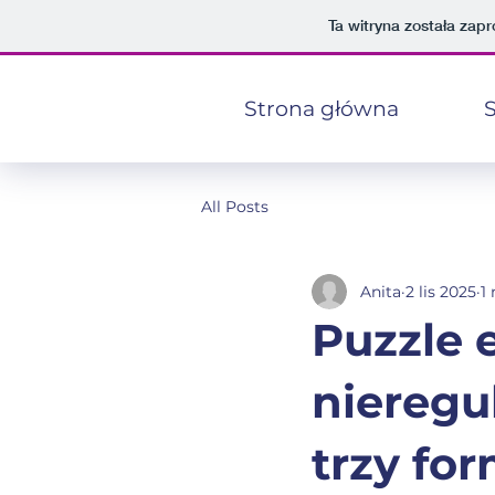
Ta witryna została za
Strona główna
S
All Posts
Anita
2 lis 2025
1
Puzzle 
nieregu
trzy fo