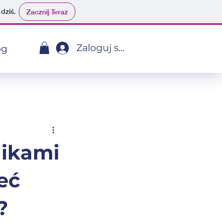
 dziś.
Zacznij Teraz
Zaloguj się
og
nikami
eć
?