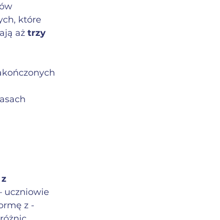
iów 
ch, które 
ają aż 
trzy 
akończonych 
zasach 
z 
– uczniowie 
ormę z 
-
różnic 