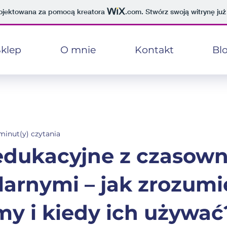
projektowana za pomocą kreatora
.com
. Stwórz swoją witrynę już
klep
O mnie
Kontakt
Bl
 minut(y) czytania
edukacyjne z czasow
larnymi – jak zrozumi
rmy i kiedy ich używać