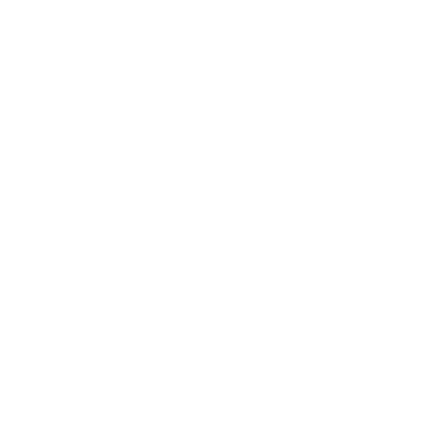
Dlaczego warto uczyć
Dla
dzieci języków obcych
nau
od najmłodszych lat?
ZAKUPY
.pl
Polityka prywatności
Oświadczenie o dostępności
Zasady wysyłki
Regulamin
Zasady zwrotu pieniędzy