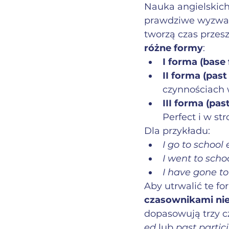
Nauka angielskich
prawdziwe wyzwani
tworzą czas przes
różne formy
:
I forma (base
II forma (past
czynnościach w
III forma (past
Perfect i w str
Dla przykładu:
I go to school 
I went to scho
I have gone to
Aby utrwalić te fo
czasownikami ni
dopasowują trzy cz
ed
 lub 
past partic