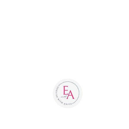
5 zabawnych sposobów
na codzienny kontakt z
językiem obcym w domu
KONTAKT
sklep@puzzleedukacyjne
+ 48 453 308 728