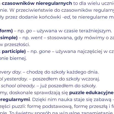
 
czasowników nieregularnych
 to dla wielu uczn
e. W przeciwieństwie do czasowników regularny
zły przez dodanie końcówki 
-ed
, te nieregularne m
 form)
 – np. 
go
 – używana w czasie teraźniejszym.
 simple)
 – np. 
went
 – stosowana, gdy mówimy o z
 przeszłości.
 participle)
 – np. 
gone
 – używana najczęściej w c
onie biernej.
every day.
 – chodzę do szkoły każdego dnia.
ol yesterday.
 – poszedłem do szkoły wczoraj.
 school already.
 – już poszedłem do szkoły.
rmy, doskonale sprawdzają się 
puzzle edukacyjne 
eregularnymi
. Dzięki nim nauka staje się zabawą 
ęści puzzli: formę podstawową, formę przeszłą i f
iple
. To świetny sposób na wizualne zapamiętanie 