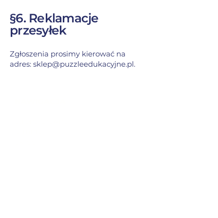
§6. Reklamacje
przesyłek
Zgłoszenia prosimy kierować na
adres:
sklep@puzzleedukacyjne.pl
.
NAWIGACJA
Strona Główna
O mnie
Sklep
Blog
ZAKUPY
Polityka prywatności
Oświadczenie o dostępności
Zasady wysyłki